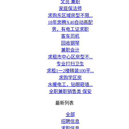
文员 兼职
家庭保洁师
求购东区域房型不限...
18年奔腾X40自动高配
男，有电工证求职
客车司机
回收钢琴
兼职会计
求租市中心区房型不...
专业打扫卫生
求租1一2楼精装100平...
求购学区房
水暖电工，钻眼砸墙...
全职兼职销售类 保安
最新列表
全部
招聘信息
求职信息